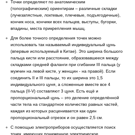
Точки определяют по анатомическим
(топографическим) ориентирам – различные складки
(лучезапястные, локтевые, плечевые, подъягодичные),
кончик носа, кончики всех пальцев, выступы, бугорки,
впадины, места прикрепления мышц.
Для более точного определения точек можно
использовать так называемый индивидуальный цунь
(впервые используемый в Китае). Это ширина большого
пальца кисти или расстояние, образовавшееся между
складками средней фаланги при сгибании III пальца (у
мужчин на левой кисте, у женщин - на правой). Если
соединить II и III пальцы, то их ширина это 1,5
индивидуального цуня, а сложенные вместе все 4
пальца (II-V) составляют 3 цуня. Есть ещё и
пропорциональный цунь – это деление определённой
части тела на стандартное количество равных частей,
каждая из которых расценивается как один
пропорциональный отрезок и он равен 2,5 см.
С помощью электроприборов осуществляется поиск
точек, имеющих пониженное электрическое