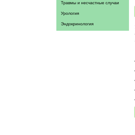
Травмы и несчастные случаи
Урология
Эндокринология