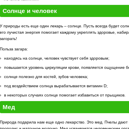
Солнце и человек
У природы есть еще один лекарь – солнце. Пусть всегда будет сол
его лучистая энергия помогает каждому укреплять здоровье, набира
загорать!
Польза загара:
находясь на солнце, человек чувствует себя здоровым;
повышается уровень циркуляции крови, появляется ощущение б
солнце полезно для костей, зубов человека;
под воздействием солнца вырабатывается витамин D;
в некоторых случаях солнце помогает избавиться от прыщиков.
Мед
Природа подарила нам еще одно лекарство. Это мед. Пчелы дают ч
прополис и маточное молочко. Мед усваивается человеческим орг