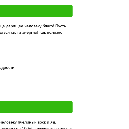
нце дарящее человеку благо! Пусть
ться сил и энергии! Как полезно
одрости;
еловеку пчелиный воск и яд,
анизмом на 100%, улучшается кровь и