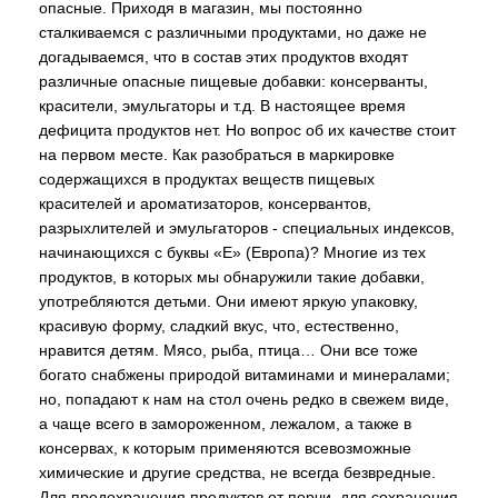
опасные. Приходя в магазин, мы постоянно
сталкиваемся с различными продуктами, но даже не
догадываемся, что в состав этих продуктов входят
различные опасные пищевые добавки: консерванты,
красители, эмульгаторы и т.д. В настоящее время
дефицита продуктов нет. Но вопрос об их качестве стоит
на первом месте. Как разобраться в маркировке
содержащихся в продуктах веществ пищевых
красителей и ароматизаторов, консервантов,
разрыхлителей и эмульгаторов - специальных индексов,
начинающихся с буквы «Е» (Европа)? Многие из тех
продуктов, в которых мы обнаружили такие добавки,
употребляются детьми. Они имеют яркую упаковку,
красивую форму, сладкий вкус, что, естественно,
нравится детям. Мясо, рыба, птица… Они все тоже
богато снабжены природой витаминами и минералами;
но, попадают к нам на стол очень редко в свежем виде,
а чаще всего в замороженном, лежалом, а также в
консервах, к которым применяются всевозможные
химические и другие средства, не всегда безвредные.
Для предохранения продуктов от порчи, для сохранения