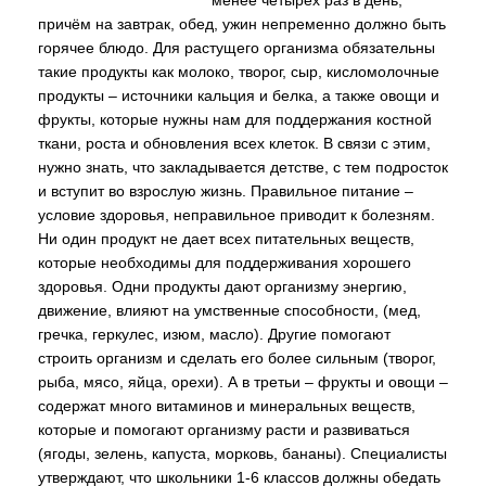
менее четырёх раз в день,
причём на завтрак, обед, ужин непременно должно быть
горячее блюдо. Для растущего организма обязательны
такие продукты как молоко, творог, сыр, кисломолочные
продукты – источники кальция и белка, а также овощи и
фрукты, которые нужны нам для поддержания костной
ткани, роста и обновления всех клеток. В связи с этим,
нужно знать, что закладывается детстве, с тем подросток
и вступит во взрослую жизнь. Правильное питание –
условие здоровья, неправильное приводит к болезням.
Ни один продукт не дает всех питательных веществ,
которые необходимы для поддерживания хорошего
здоровья. Одни продукты дают организму энергию,
движение, влияют на умственные способности, (мед,
гречка, геркулес, изюм, масло). Другие помогают
строить организм и сделать его более сильным (творог,
рыба, мясо, яйца, орехи). А в третьи – фрукты и овощи –
содержат много витаминов и минеральных веществ,
которые и помогают организму расти и развиваться
(ягоды, зелень, капуста, морковь, бананы). Специалисты
утверждают, что школьники 1-6 классов должны обедать