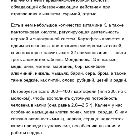
наличию в нем параминно-бензойной кислоты,
обладающей обезвреживающим действием при
отравлениях мышьяком, сурьмой, ртутью.
Есть в нем небольшое количество витамина К, а также
пантотеновая кислота, регулирующая деятельность
нервной и эндокринной систем. Картофель является и
одним из основных поставщиков минеральных солей,
список которых насчитывает 32 наименования — почти
треть элементов таблицы Менделеева. Это железо,
медь, цинк, магний, марганец, бор, молибден,
алюминий, никель, мышьяк, барий, сера, бром, а также
такие редкие, как литий, олово, рубидий, цезий и радий.
Потребуется всего 300—400 г картофеля (или 200, но с
молоком), чтобы восполнить суточную потребность
человека в калии (она равна 2,0—2,5 г). Калием у нас
особенно насыщены клетки почек, мозга, сердца. С ним
связана активность мышц, нервов, сердца: недостаток
калия приводит к упадку сил, ослаблению дыхания и
работы сердца.