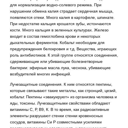
для нормализации водно-солевого режима. При
нарушении обмена калия страдает сердечная мышца,
появляются отеки. Много калия в картофеле, шпинате.
При недостатке кальция крошатся зубы, истончаются
кости. Много кальция в зеленных культурах. Железо
входит в состав гемоглобина крови и некоторых
дыхательных ферментов. Кобальт необходим для
предупреждения белокровия и т.д. Вещества, играющих
роль антибиотиков. К этой группе относятся соединения,
сдерживающие или убивающие болезнетворные
бактерии: эфирные масла лука, чеснока, убивающие
возбудителей многих инфекций.
Лучезащитные соединения. К ним относятся пектины,
которые связывают такие металлы, как стронций, цезий,
кобальт. Пектины «эвакуируют» из организма человека и
яды, токсины. Лучезащитными свойствами обладают
витамины С, Р, В9, К. В то время, как радиоактивные
элементы разрушают стенки стенки кровеносных
сосудов, витамины Си Р совместными усилиями