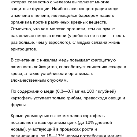
которая совместно с железом выполняет многие
защитные функции. Наибольшая концентрация меди
отмечена в печени, являющейся барьером нашего
организма против различных вредных веществ.
Отмечено, что чем моложе организм, тем он лучше
накапливает медь в печени (у ребенка ее в три — шесть
раз больше, чем у взрослого). С медью связана жизнь
эритроцитов.
В сочетании с никелем медь повышает фагоцитную
активность лейкоцитов, способствует снижению сахара в
крови, а также устойчивости организма к
злокачественным опухолям.
По содержанию меди (0,3—0,7 мг на 100 г клубней)
картофель уступает только грибам, превосходя овощи и
фрукты.
Кроме упомянутых выше металлов картофель
поставляет в наш организм цинк (до 10% дневной
нормы), участвующий в процессах роста и
размножения, до 15—17% нормы потребления магния