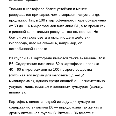
Тиамин в картофеле более устойчив и менее
разрушается при варке, чем в моркови, капусте и др.
продуктах. Так, в 100 г картофельного пюре обнаружена
от 50 до 116 микрограммов витамина В1, в то время как
в рисовой каше тиамин разрушается полностью. Не
боится он также света и окисляющего действия
кислорода, чего не скажешь, например, об
аскорбиновой кислоте.
Из группы В в картофеле имеются также витамины В2 и
В6. Содержание витамина В2 в картофеле невелико—
40—60 микрограммов на 100 г сырого вещества
(суточная его норма для человека 1,1 —1,2
миллиграмма), однако среди овощей он незначительно
уступает лишь томатам и зеленным культурам (салату,
шпинату).
Картофель является одной из ведущих культур по
содержанию витамина В6 — пиродоксина так же как и
других витаминов группы В. Витамин В6 вместе с