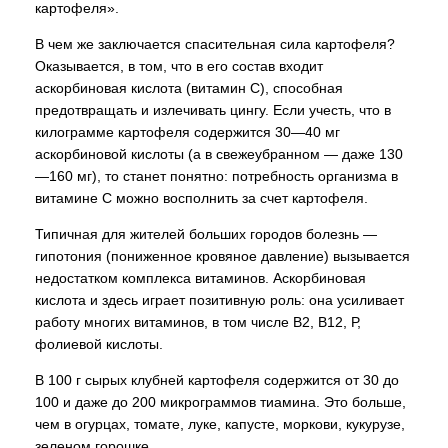
картофеля».
В чем же заключается спасительная сила картофеля?
Оказывается, в том, что в его состав входит
аскорбиновая кислота (витамин С), способная
предотвращать и излечивать цингу. Если учесть, что в
килограмме картофеля содержится 30—40 мг
аскорбиновой кислоты (а в свежеубранном — даже 130
—160 мг), то станет понятно: потребность организма в
витамине С можно восполнить за счет картофеля.
Типичная для жителей больших городов болезнь —
гипотония (пониженное кровяное давление) вызывается
недостатком комплекса витаминов. Аскорбиновая
кислота и здесь играет позитивную роль: она усиливает
работу многих витаминов, в том числе В2, В12, Р,
фолиевой кислоты.
В 100 г сырых клубней картофеля содержится от 30 до
100 и даже до 200 микрограммов тиамина. Это больше,
чем в огурцах, томате, луке, капусте, моркови, кукурузе,
зеленом горошке.