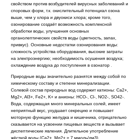
свойством против возбудителей вирусных заболеваний и
споровых форм, т.к. окислительный потенциал озона
выше, чем у хлора и двуокиси хлора; кроме того,
озонирование создаёт возможность комплексной
обработки воды, улучшения основных
органолептических свойств воды (цветность, запах,
привкус). Основные недостатки озонирования воды:
сложность устройства оборудования, высокие затраты
на электроэнергию; необходимость осушения воздуха;
охлаждение воздуха до поступления в озонатор .
Природные воды значительно разнятся между собой по
химическому составу и степени минерализации.
Солевой состав природных вод содержит катионы: Ca2+,
Mg2+, Al3+, Fe2+, K+ и анионы: HCO-, Cl-, NO2-, SO42-.
Вода, содержащая много минеральных солей, имеет
неприятный вкус, ухудшает секрецию и повышает
моторную функцию желудка и кишечника, отрицательно
сказывается на усвоении пищевых веществ и вызывает
диспептические явления. Длительное употребление
жёсткой воды (Ca2+, Mg2+ ≥ 7 ммоль/дм3)