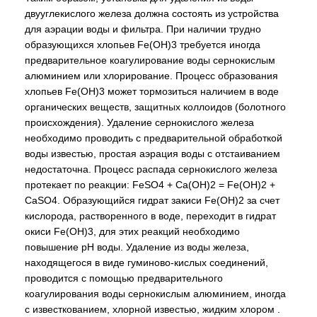
двууглекислого железа должна состоять из устройства
для аэрации воды и фильтра. При наличии трудно
образующихся хлопьев Fe(OH)3 требуется иногда
предварительное коагулирование воды сернокислым
алюминием или хлорирование. Процесс образования
хлопьев Fe(OH)3 может тормозиться наличием в воде
органических веществ, защитных коллоидов (болотного
происхождения). Удаление сернокислого железа
необходимо проводить с предварительной обработкой
воды известью, простая аэрация воды с отстаиванием
недостаточна. Процесс распада сернокислого железа
протекает по реакции: FeSO4 + Ca(OH)2 = Fe(OH)2 +
CaSO4. Образующийся гидрат закиси Fe(OH)2 за счет
кислорода, растворенного в воде, переходит в гидрат
окиси Fe(OH)3, для этих реакций необходимо
повышение рН воды. Удаление из воды железа,
находящегося в виде гуминово-кислых соединений,
проводится с помощью предварительного
коагулирования воды сернокислым алюминием, иногда
с известкованием, хлорной известью, жидким хлором .