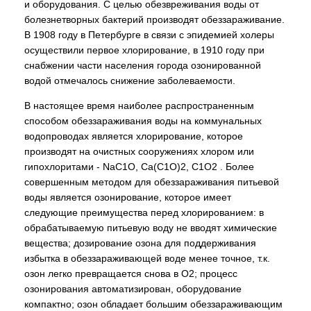
и оборудования. С целью обезвреживания воды от
болезнетворных бактерий производят обеззараживание.
В 1908 году в Петербурге в связи с эпидемией холеры
осуществили первое хлорирование, в 1910 году при
снабжении части населения города озонированной
водой отмечалось снижение заболеваемости.
В настоящее время наиболее распространенным
способом обеззараживания воды на коммунальных
водопроводах является хлорирование, которое
производят на очистных сооружениях хлором или
гипохлоритами - NaС1О, Са(С1О)2, С1О2 . Более
совершенным методом для обеззараживания питьевой
воды является озонирование, которое имеет
следующие преимущества перед хлорированием: в
обрабатываемую питьевую воду не вводят химические
вещества; дозирование озона для поддерживания
избытка в обеззараживающей воде менее точное, т.к.
озон легко превращается снова в О2; процесс
озонирования автоматизирован, оборудование
компактно; озон обладает большим обеззараживающим