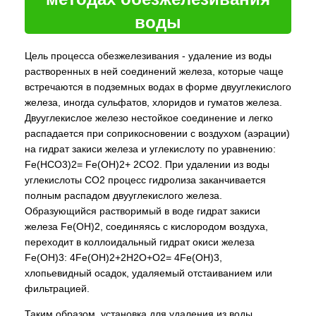
воды
Цель процесса обезжелезивания - удаление из воды
растворенных в ней соединений железа, которые чаще
встречаются в подземных водах в форме двууглекислого
железа, иногда сульфатов, хлоридов и гуматов железа.
Двууглекислое железо нестойкое соединение и легко
распадается при соприкосновении с воздухом (аэрации)
на гидрат закиси железа и углекислоту по уравнению:
Fe(HCO3)2= Fe(OH)2+ 2CO2. При удалении из воды
углекислоты CO2 процесс гидролиза заканчивается
полным распадом двууглекислого железа.
Образующийся растворимый в воде гидрат закиси
железа Fe(OH)2, соединяясь с кислородом воздуха,
переходит в коллоидальный гидрат окиси железа
Fe(OH)3: 4Fe(OH)2+2H2O+O2= 4Fe(OH)3,
хлопьевидный осадок, удаляемый отстаиванием или
фильтрацией.
Таким образом, установка для удаления из воды