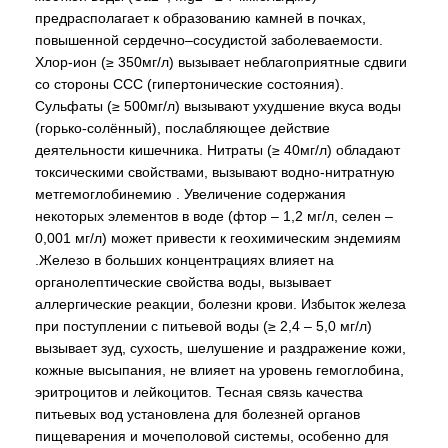
предрасполагает к образованию камней в почках,
повышенной сердечно–сосудистой заболеваемости.
Хлор-ион (≥ 350мг/л) вызывает неблагоприятные сдвиги
со стороны ССС (гипертонические состояния).
Сульфаты (≥ 500мг/л) вызывают ухудшение вкуса воды
(горько-солённый), послабляющее действие
деятельности кишечника. Нитраты (≥ 40мг/л) обладают
токсическими свойствами, вызывают водно-нитратную
метгемоглобинемию . Увеличение содержания
некоторых элементов в воде (фтор – 1,2 мг/л, селен –
0,001 мг/л) может привести к геохимическим эндемиям
.Железо в больших концентрациях влияет на
органолептические свойства воды, вызывает
аллергические реакции, болезни крови. Избыток железа
при поступлении с питьевой воды (≥ 2,4 – 5,0 мг/л)
вызывает зуд, сухость, шелушение и раздражение кожи,
кожные высыпания, не влияет на уровень гемоглобина,
эритроцитов и лейкоцитов. Тесная связь качества
питьевых вод установлена для болезней органов
пищеварения и мочеполовой системы, особенно для