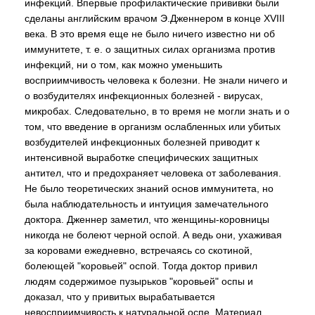
инфекций. Впервые профилактические прививки были
сделаны английским врачом Э.Дженнером в конце XVIII
века. В это время еще не было ничего известно ни об
иммунитете, т. е. о защитных силах организма против
инфекций, ни о том, как можно уменьшить
восприимчивость человека к болезни. Не знали ничего и
о возбудителях инфекционных болезней - вирусах,
микробах. Следовательно, в то время не могли знать и о
том, что введение в организм ослабленных или убитых
возбудителей инфекционных болезней приводит к
интенсивной выработке специфических защитных
антител, что и предохраняет человека от заболевания.
Не было теоретических знаний основ иммунитета, но
была наблюдательность и интуиция замечательного
доктора. Дженнер заметил, что женщины-коровницы
никогда не болеют черной оспой. А ведь они, ухаживая
за коровами ежедневно, встречаясь со скотиной,
болеющей "коровьей" оспой. Тогда доктор привил
людям содержимое пузырьков "коровьей" оспы и
доказал, что у привитых вырабатывается
невосприимчивость к натуральной оспе. Материал,