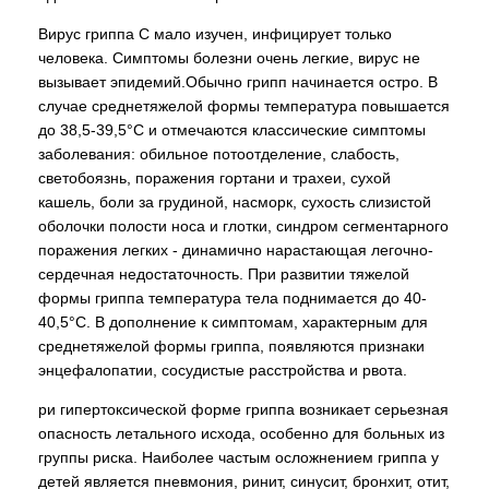
Вирус гриппа С мало изучен, инфицирует только
человека. Симптомы болезни очень легкие, вирус не
вызывает эпидемий.Обычно грипп начинается остро. В
случае среднетяжелой формы температура повышается
до 38,5-39,5°С и отмечаются классические симптомы
заболевания: обильное потоотделение, слабость,
светобоязнь, поражения гортани и трахеи, сухой
кашель, боли за грудиной, насморк, сухость слизистой
оболочки полости носа и глотки, синдром сегментарного
поражения легких - динамично нарастающая легочно-
сердечная недостаточность. При развитии тяжелой
формы гриппа температура тела поднимается до 40-
40,5°С. В дополнение к симптомам, характерным для
среднетяжелой формы гриппа, появляются признаки
энцефалопатии, сосудистые расстройства и рвота.
ри гипертоксической форме гриппа возникает серьезная
опасность летального исхода, особенно для больных из
группы риска. Наиболее частым осложнением гриппа у
детей является пневмония, ринит, синусит, бронхит, отит,