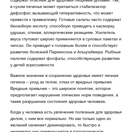
содержат опасные для здоровья пищевые добавки. Так,
в сухом печенье может притаиться стабилизатор
дифосфат, вызывающий гиперактивность, что может
привести к травматизму. Готовые салаты часто содержат
бензойную кислоту, способную приводить к насморку,
удушью, отекам, аллергическим реакциям. Усилитель
вкуса глутомат широко применяется в суповых пакетах и
чипсах. Он приводит к головным болям и способствует
развитию болезней Паркинсона и Альцгеймера. Рыбные
палочки содержат фосфаты, способствующие развитию
у детей агрессивности.
Важное значение в сохранении здоровья имеет личная
гигиена – уход за телом, отказ от вредных привычек.
Вредные привычки – это широкое понятие, которое
предполагает нарушение этических норм поведения, а
также разрушение состояния здоровья человека.
Когда у человека есть увлечение полезным для здоровья
делом, с ним все нормально. Но как только одно из
желаний начинает доминировать, то быстро и
незаметно оно превращается в патологическое