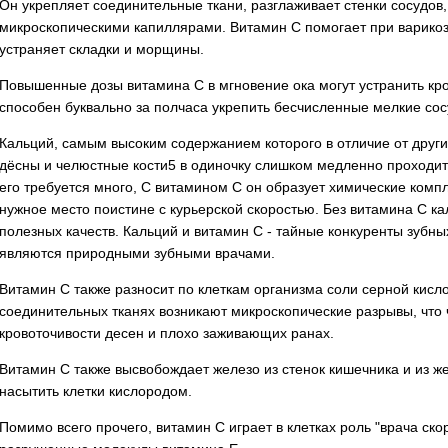
Он укрепляет соединительные ткани, разглаживает стенки сосудов,
микроскопическими капиллярами. Витамин С помогает при варико
устраняет складки и морщины.
Повышенные дозы витамина С в мгновение ока могут устранить кров
способен буквально за полчаса укрепить бесчисленные мелкие сос
Кальций, самым высоким содержанием которого в отличие от други
дёсны и челюстные кости5 в одиночку слишком медленно проходит п
его требуется много, С витамином С он образует химические комп
нужное место поистине с курьерской скоростью. Без витамина С к
полезных качеств. Кальций и витамин С - тайные конкуренты зубных
являются природными зубными врачами.
Витамин С также разносит по клеткам организма соли серной кислот
соединительных тканях возникают микроскопические разрывы, что 
кровоточивости десен и плохо заживающих ранах.
Витамин С также высвобождает железо из стенок кишечника и из жел
насытить клетки кислородом.
Помимо всего прочего, витамин С играет в клетках роль "врача ск