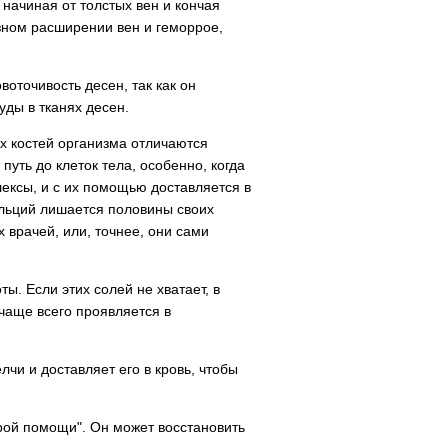
 начиная от толстых вен и кончая
зном расширении вен и геморрое,
оточивость десен, так как он
уды в тканях десен.
х костей организма отличаются
уть до клеток тела, особенно, когда
лексы, и с их помощью доставляется в
альций лишается половины своих
 врачей, или, точнее, они сами
ы. Если этих солей не хватает, в
чаще всего проявляется в
чи и доставляет его в кровь, чтобы
орой помощи". Он может восстановить