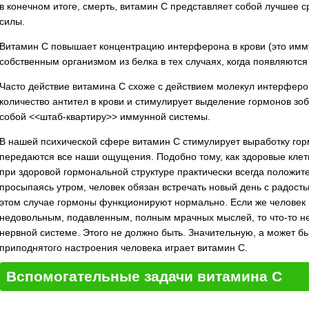
в конечном итоге, смерть, витамин С представляет собой лучшее 
силы.
Витамин С повышает концентрацию интерферона в крови (это имм
собственным организмом из белка в тех случаях, когда появляются
Часто действие витамина С схоже с действием молекул интерферо
количество антител в крови и стимулирует выделение гормонов зо
собой <<штаб-квартиру>> иммунной системы.
В нашей психической сфере витамин С стимулирует выработку го
передаются все наши ощущения. Подобно тому, как здоровые клет
при здоровой гормональной структуре практически всегда положите
просыпаясь утром, человек обязан встречать новый день с радостью
этом случае гормоны функционируют нормально. Если же человек п
недовольным, подавленным, полным мрачных мыслей, то что-то не
нервной системе. Этого не должно быть. Значительную, а может б
приподнятого настроения человека играет витамин С.
Вспомогательные задачи витамина С