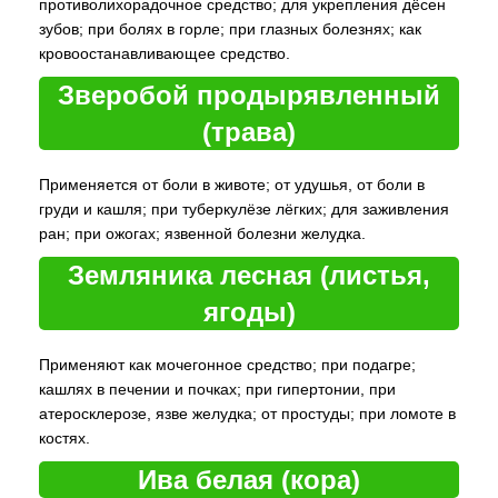
противолихорадочное средство; для укрепления дёсен
зубов; при болях в горле; при глазных болезнях; как
кровоостанавливающее средство.
Зверобой продырявленный
(трава)
Применяется от боли в животе; от удушья, от боли в
груди и кашля; при туберкулёзе лёгких; для заживления
ран; при ожогах; язвенной болезни желудка.
Земляника лесная (листья,
ягоды)
Применяют как мочегонное средство; при подагре;
кашлях в печении и почках; при гипертонии, при
атеросклерозе, язве желудка; от простуды; при ломоте в
костях.
Ива белая (кора)