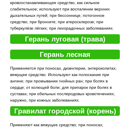
кровоостанавливающее средство, как сильное
слабительное; используют при воспалении верхних
дыхательных путей; при бессоннице; потогонное
средство; при бронхите; при атеросклерозе; при
туберкулёзе лёгких; при лихорадочных заболеваниях.
Герань луговая (трава)
Герань лесная
Применяется при поносах, дизентерии, энтероколитах;
вяжущее средство. Используют как полоскание при
ангине; при промывании гнойных ран; при болях в
сердце; от колющей боли; для припарок при болях в
суставах; при обильных послеродовых кровотечениях;
наружно, при кожных заболеваниях.
Гравилат городской (корень)
Применяют как вяжущее средство; при поносах;