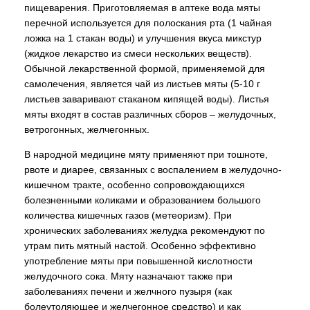
пищеварения. Приготовляемая в аптеке вода мяты
перечной используется для полоскания рта (1 чайная
ложка на 1 стакан воды) и улучшения вкуса микстур
(жидкое лекарство из смеси нескольких веществ).
Обычной лекарственной формой, применяемой для
самолечения, является чай из листьев мяты (5-10 г
листьев заваривают стаканом кипящей воды). Листья
мяты входят в состав различных сборов – желудочных,
ветрогонных, желчегонных.
В народной медицине мяту применяют при тошноте,
рвоте и диарее, связанных с воспалением в желудочно-
кишечном тракте, особенно сопровождающихся
болезненными коликами и образованием большого
количества кишечных газов (метеоризм). При
хронических заболеваниях желудка рекомендуют по
утрам пить мятный настой. Особенно эффективно
употребление мяты при повышенной кислотности
желудочного сока. Мяту назначают также при
заболеваниях печени и желчного пузыря (как
болеутоляющее и желчегонное средство) и как