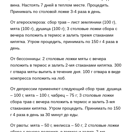
вина. Настоять 7 дней в теплом месте. Процедить.
Принимать по столовой ложке 3-4 раза в день.
От атеросклероза: сбор трав – лист земляники (100 г),
мята (100 г), душица (100 г); 3 столовые ложки сбора с
вечера положить в термос и залить тремя стаканами
кипятка. Утром процедить, принимать по 150 г 4 раза в
день.
От бессонницы: 2 столовые ложки мяты с вечера
положить в термос и залить 2-мя стаканами кипятка. 300
г отвара мяты выпить в течение дня. 100 г отвара в виде
компресса положить на лоб.
От депрессии применяют следующий сбор трав: душица
– 100 г, мята – 100 г, чабрец – 75 г; 3 столовые ложки
сбора трав с вечера положить в термос и залить 3-мя
стаканами кипятка. Утром процедить. Принимать по 150
г 4 раза в день за 30 минут до еды.
От рвоты: мята – 50 г, мелисса – 50 г; 2 столовые ложки
сбора с вечера положить в термос и залить 2-мя