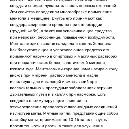
сосуды и снижает чувствительность нервных окончаний.
Эти свойства определили многообразие применения
ментола в медицине. Внутрь его принимают как
сосудорасширяющее средство при стенокардии
(грудной жабе), а также как успокаивающее средство
при неврозах, бессоннице, повышенной возбудимости.
Ментол входит в состав валидола и капель Зеленина.
Как болеутоляющее и успокаивающее средство его
применяют наружно в спиртовых и масляных растворах
при невралгических болях, спастической мигрени,
кожном зуде. Ментоловыми карандашами натираю кожу
висков при мигрени, раствор ментола в масле
используют для ингаляций и смазываний при
воспалительных и простудных заболеваниях верхних
дыхательных путей и в каплях при насморке. Есть
сведения о стимулирующем влиянии на
желчеотделение препарата флавоноидных соединений
из листьев мяты. Мятные капли, представляющие собой
настойку мяты, принимают по 10-15 капель внутрь
против тошноты и рвоты, а также для улучшения